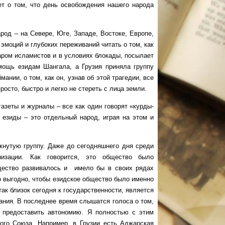
ет о том, что день освобождения нашего народа
д – на Севере, Юге, Западе, Востоке, Европе,
моций и глубоких переживаний читать о том, как
аром исламистов и в условиях блокады, посылает
ощь езидам Шангала, а Грузия приняла группу
нии, о том, как он, узнав об этой трагедии, все
росто, быстро и легко не стереть с лица земли.
еты и журналы – все как один говорят «курды-
 езиды – это отдельный народ, играя на этом и
утую группу. Даже до сегодняшнего дня среди
изации. Как говорится, это общество было
бщество развивалось и имело бы в своих рядах
 выгодно, чтобы езидское общество было именно
так близок сегодня к государственности, является
ания. В последнее время слышатся голоса о том,
 предоставить автономию. Я полностью с этим
ого Союза. Например, в Грузии есть Аджарская