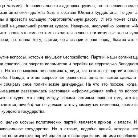
ица Батуми). По национальности аджарцы грузины, но по вероисповедан
ская автономия должна быть в составе Южного Курдистана. Но для э
ры и провести большую подготовительную работу. И это может стать
йшей национальной религии курдов. Наверное, неслучайно боевики «И
что знали, что именно там находятся основные и истинные корни кур
орни, но, слава Богу, партии, организации и наш народ быстро это
 вопросы, которые внушают беспокойство. Партии, наши организаци
и спастись от зверств исламистов и перейти на территорию Западного
ы. Но ты не можешь не переживать, видя, как некоторые партии и орга
ебе. Правда, в этом вопросе нет равенства: одна из партий сделала 
 и собирать себе политические дивиденды. На что это похоже, ког
анизациями развернулась настоящая информационная война по вопро
ко я в курсе, этот спор между нашими партиями привел к тому, что ко
 кажется, ничей флаг не должен стать упомянутым символом, кроме 
 курдского государства.
ю борьбы политических партий является приход к власти. И это
ациональное государство. Но в стране, подобно нашей, которая не
ших политических партий является консолидация сил во имя освобожде