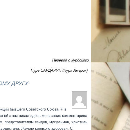
Перевод с курдского
Нуре САРДАРЯН (Нура Амарик).
ОМУ ДРУГУ
енции бывшего Советского Союза. Я в
же об этом писал здесь же в своих комментариях
ам, представителям езидов, мусульман, христиан,
Курдистана. Желаю крепкого здоровья. С