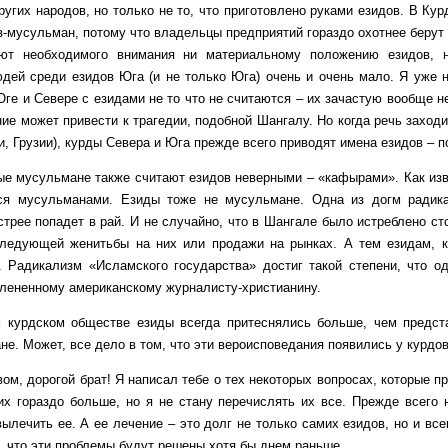
ругих народов, но только не то, что приготовлено руками езидов. В Ку
в-мусульман, потому что владельцы предприятий гораздо охотнее берут 
ют необходимого внимания ни материальному положению езидов, н
дей среди езидов Юга (и не только Юга) очень и очень мало. Я уже н
ге и Севере с езидами не то что не считаются – их зачастую вообще не
ие может привести к трагедии, подобной Шангалу. Но когда речь заходи
, Грузии), курды Севера и Юга прежде всего приводят имена езидов – п
сульмане также считают езидов неверными – «кафырами». Как извес
ся мусульманами. Езиды тоже не мусульмане. Одна из догм радика
стрее попадет в рай. И не случайно, что в Шангале было истреблено ст
ледующей женитьбы на них или продажи на рынках. А тем езидам, кт
. Радикализм «Исламского государства» достиг такой степени, что о
плененному американскому журналисту-христианину.
ом обществе езиды всегда притеснялись больше, чем представит
не. Может, все дело в том, что эти вероисповедания появились у курдо
орогой брат! Я написал тебе о тех некоторых вопросах, которые пр
х гораздо больше, но я не стану перечислять их все. Прежде всего 
ылечить ее. А ее лечение – это долг не только самих езидов, но и все
, что эти проблемы будут решены хотя бы днем раньше.