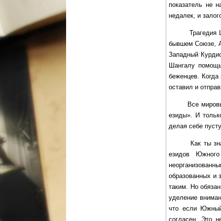
показатель не н
недалек, и залог
Трагедия Шанга
бывшем Союзе, А
Западный Курдис
Шангалу помощь
беженцев. Когда 
оставил и отправ
Все мировые инф
езиды». И тольк
делая себе пуст
Как ты знаешь,
езидов Южного
неорганизованн
образованных и 
таким. Но обязан
уделение вниман
что если Южный
согласен. Это 