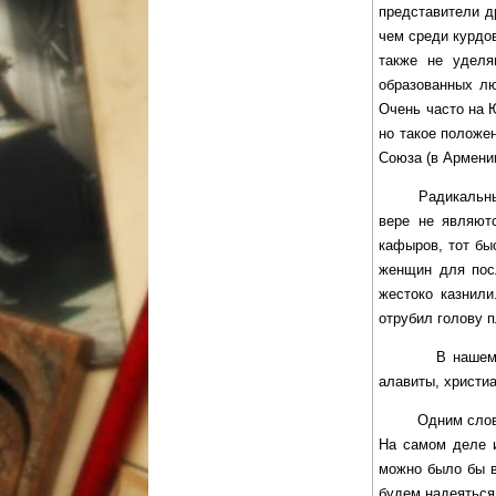
представители д
чем среди курдо
также не уделя
образованных лю
Очень часто на Ю
но такое положен
Союза (в Армении
Радикальные му
вере не являют
кафыров, тот бы
женщин для пос
жестоко казнили
отрубил голову 
В нашем курдск
алавиты, христиа
Одним словом, д
На самом деле и
можно было бы в
будем надеяться