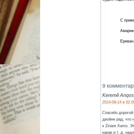
С прив
Амарик
Ереван
9 коммента
Keremê Anqosî
2014-09-14 в 02:0
Спасибо дорогой
двойне рад, что
к Zinare Xamo. 
какаи и т. д. н