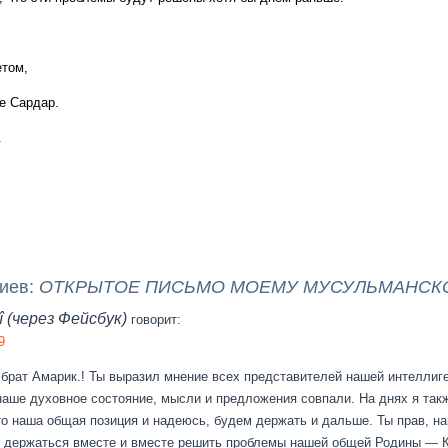
етом,
е Сардар.
.
риев:
ОТКРЫТОЕ ПИСЬМО МОЕМУ МУСУЛЬМАНСК
 (через Фейсбук)
говорит:
9
 брат Амарик.! Ты выразил мнение всех представителей нашей интеллиг
 наше духовное состояние, мысли и предложения совпали. На днях я так
Это наша общая позиция и надеюсь, будем держать и дальше. Ты прав, н
адо держаться вместе и вместе решить проблемы нашей общей Родины — 