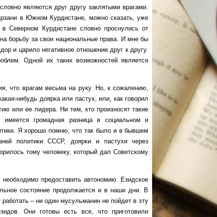
 словно являются друг другу заклятыми врагами.
рзани в Южном Курдистане, можно сказать, уже
в в Северном Курдистане словно проснулись от
 на борьбу за свои национальные права. И мне бы
ор и царило негативное отношение друг к другу.
роблем. Одной их таких возможностей является
что врагам весьма на руку. Но, к сожалению,
акая-нибудь доярка или пастух, или, как говорил
ию или ее лидера. Ни тем, кто произносят такие
о имеется громадная разница в социальном и
итики. Я хорошо помню, что так было и в бывшем
шней политики СССР, доярки и пастухи через
орилось тому человеку, который дал Советскому
еобходимо предоставить автономию. Езидское
льное состояние продолжается и в наши дни. В
 работать – ни один мусульманин не пойдет в эту
зидов. Они готовы есть все, что приготовили