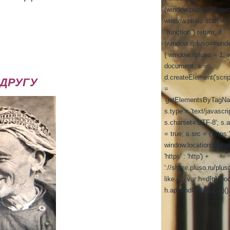
(window.pluso)if (type
window.pluso.start ==
"function") return; if
(window.ifpluso==unde
{ window.ifpluso = 1; 
document, s =
d.createElement('script
ДРУГУ
=
'getElementsByTagNa
s.type = 'text/javascrip
s.charset='UTF-8'; s.
= true; s.src = ('https:
window.location.proto
'https' : 'http') +
'://share.pluso.ru/plus
like.js'; var h=d[g]('bod
h.appendChild(s); }})()