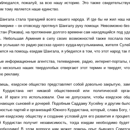
аблюдался, пожалуй, за всю нашу историю. Это также свидетельству
ом тому является наше единство.
ла стала трагедией всего нашего народа. И где бы ни жил наш наро
мерике – он отовсюду протянул Шангалу руку помощи. Невозможно без э
тан (Рожава), на протяжении долгого времени сам находящийся под уд
. Небольшая Армения в силу своих возможностей также послала пом
я услышал по радио рассказ одного курда-мусульманина, жителя Сулейма
ился на помощь езидам Шангала, я убедился в том, что этот народ так п
ормационные агентства, телевидение, радио, интернет-порталы, газ
о несколько наших твердолобых отвергают этот термин и твердят, что
ую рекламу.
 езидское общество представляет собой довольно закрытую, замкн
 Курдистана нет никакой общественной или политической орган
ым. И враги это использовали. Они не допускали, чтобы езидское о
знающих сыновей и дочерей. Подобным Саддаму Хусейну и другим было
ностью партий и организаций Южного Курдистана, который, слава Богу, 
ия езидскому обществу и создание условий для его развития и процвет
 Курдистан получит независимость, тогда езидам необходимо будет
необходимо! В этом вопросе нам может помочь опыт бывшего Советск