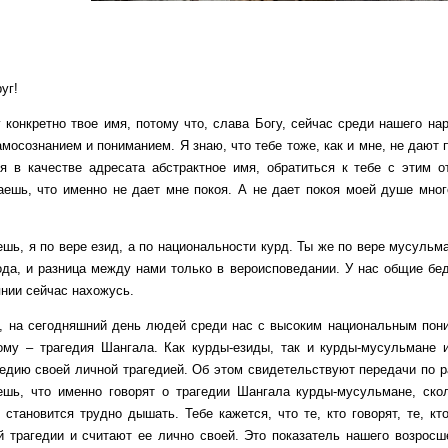
г!
ретно твое имя, потому что, слава Богу, сейчас среди нашего нар
мосознанием и пониманием. Я знаю, что тебе тоже, как и мне, не дают 
уя в качестве адресата абстрактное имя, обратиться к тебе с этим
аешь, что именно не дает мне покоя. А не дает покоя моей душе мног
я по вере езид, а по национальности курд. Ты же по вере мусульмани
ода, и разница между нами только в вероисповедании. У нас общие беды
нии сейчас нахожусь.
сегодняшний день людей среди нас с высоким национальным поним
ому – трагедия Шангала. Как курды-езиды, так и курды-мусульмане 
гедию своей личной трагедией. Об этом свидетельствуют передачи по ра
шь, что именно говорят о трагедии Шангала курды-мусульмане, скол
 становится трудно дышать. Тебе кажется, что те, кто говорят, те, 
й трагедии и считают ее лично своей. Это показатель нашего возросш