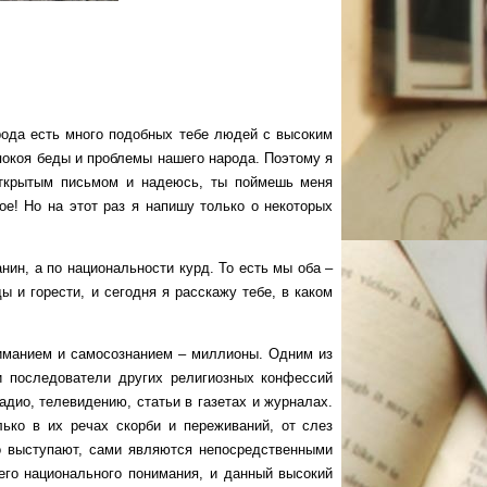
ода есть много подобных тебе людей с высоким
покоя беды и проблемы нашего народа. Поэтому я
 открытым письмом и надеюсь, ты поймешь меня
ое! Но на этот раз я напишу только о некоторых
н, а по национальности курд. То есть мы оба –
 и горести, и сегодня я расскажу тебе, в каком
анием и самосознанием – миллионы. Одним из
и последователи других религиозных конфессий
дио, телевидению, статьи в газетах и журналах.
ько в их речах скорби и переживаний, от слез
кто выступают, сами являются непосредственными
его национального понимания, и данный высокий