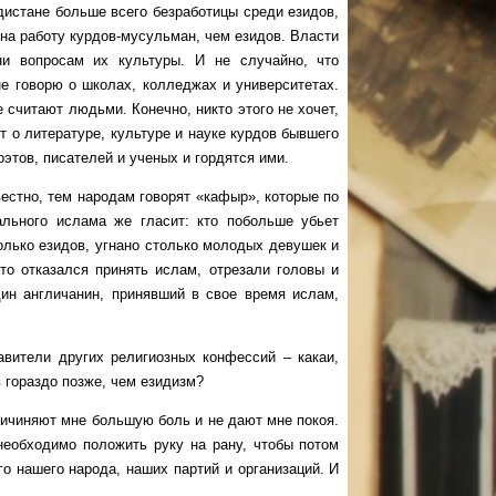
рдистане больше всего безработицы среди езидов,
на работу курдов-мусульман, чем езидов. Власти
и вопросам их культуры. И не случайно, что
е говорю о школах, колледжах и университетах.
 считают людьми. Конечно, никто этого не хочет,
т о литературе, культуре и науке курдов бывшего
оэтов, писателей и ученых и гордятся ими.
тно, тем народам говорят «кафыр», которые по
льного ислама же гласит: кто побольше убьет
олько езидов, угнано столько молодых девушек и
о отказался принять ислам, отрезали головы и
дин англичанин, принявший в свое время ислам,
ели других религиозных конфессий – какаи,
в гораздо позже, чем езидизм?
ичиняют мне большую боль и не дают мне покоя.
необходимо положить руку на рану, чтобы потом
го нашего народа, наших партий и организаций. И