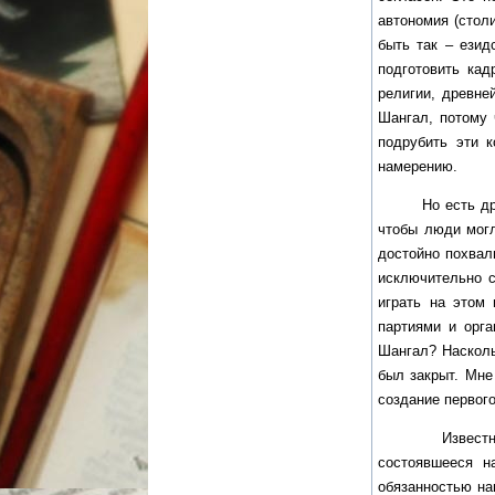
автономия (стол
быть так – езид
подготовить кад
религии, древне
Шангал, потому 
подрубить эти к
намерению.
Но есть другие
чтобы люди могл
достойно похвал
исключительно с
играть на этом
партиями и орг
Шангал? Насколь
был закрыт. Мне
создание первого
Известно, цель
состоявшееся н
обязанностью на