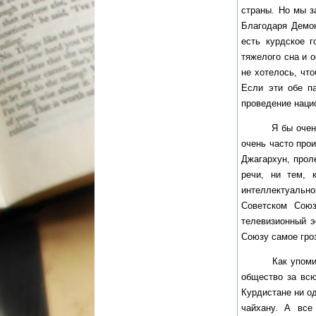
страны. Но мы з
Благодаря Демок
есть курдское 
тяжелого сна и о
не хотелось, чт
Если эти обе п
проведение наци
Я бы очень не 
очень часто прои
Джагархун, прол
речи, ни тем, 
интеллектуально
Советском Союз
телевизионный э
Союзу самое гро
Как упоминалос
общество за вс
Курдистане ни од
чайхану. А все