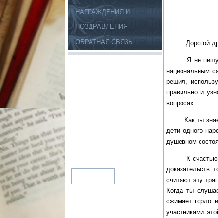
НАГРАЖДЕНИЯ И
ПОЗДРАВЛЕНИЯ
ОБРАТНАЯ СВЯЗЬ
Дорогой дру
Я не пишу конк
национальным са
решил, использ
правильно и узн
вопросах.
Как ты знаешь, 
дети одного нар
душевном состоя
К счастью, на 
доказательств т
считают эту тра
Когда ты слушае
сжимает горло и
участниками это