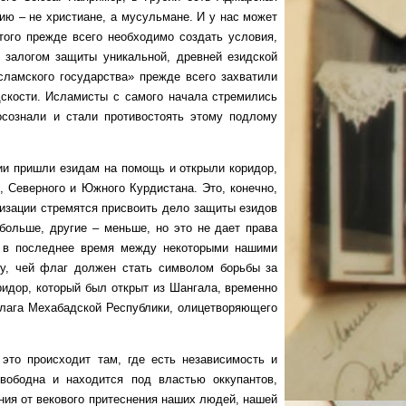
ию – не христиане, а мусульмане. И у нас может
того прежде всего необходимо создать условия,
 залогом защиты уникальной, древней езидской
сламского государства» прежде всего захватили
дскости. Исламисты с самого начала стремились
 осознали и стали противостоять этому подлому
и пришли езидам на помощь и открыли коридор,
, Северного и Южного Курдистана. Это, конечно,
низации стремятся присвоить дело защиты езидов
больше, другие – меньше, но это не дает права
да в последнее время между некоторыми нашими
су, чей флаг должен стать символом борьбы за
ридор, который был открыт из Шангала, временно
флага Мехабадской Республики, олицетворяющего
 происходит там, где есть независимость и
свободна и находится под властью оккупантов,
ния от векового притеснения наших людей, нашей