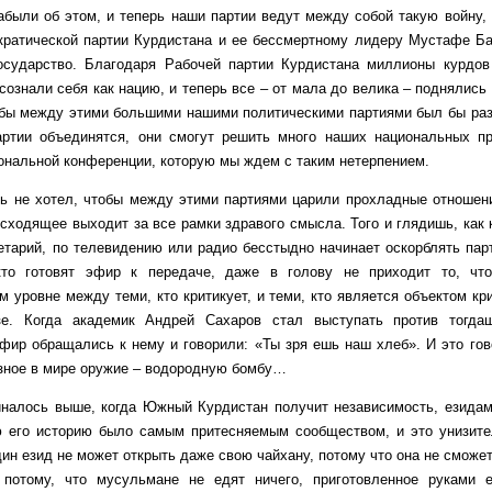
абыли об этом, и теперь наши партии ведут между собой такую войну,
ратической партии Курдистана и ее бессмертному лидеру Мустафе Ба
государство. Благодаря Рабочей партии Курдистана миллионы курдо
сознали себя как нацию, и теперь все – от мала до велика – поднялись
обы между этими большими нашими политическими партиями был бы разд
артии объединятся, они смогут решить много наших национальных п
ональной конференции, которую мы ждем с таким нетерпением.
хотел, чтобы между этими партиями царили прохладные отношения, 
сходящее выходит за все рамки здравого смысла. Того и глядишь, как к
етарий, по телевидению или радио бесстыдно начинает оскорблять парт
кто готовят эфир к передаче, даже в голову не приходит то, чт
м уровне между теми, кто критикует, и теми, кто является объектом кр
е. Когда академик Андрей Сахаров стал выступать против тогда
фир обращались к нему и говорили: «Ты зря ешь наш хлеб». И это гов
зное в мире оружие – водородную бомбу…
ь выше, когда Южный Курдистан получит независимость, езидам н
ю его историю было самым притесняемым сообществом, и это унизите
ин езид не может открыть даже свою чайхану, потому что она не сможет
 потому, что мусульмане не едят ничего, приготовленное руками е