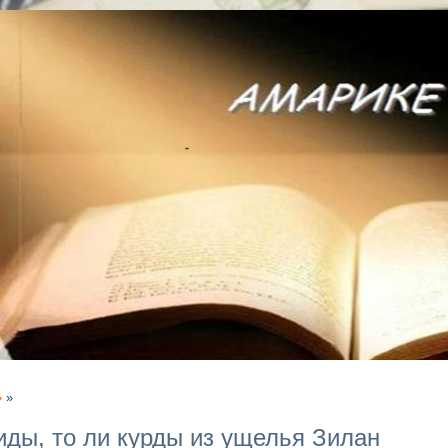
»
»
иды, то ли курды из ущелья Зилан