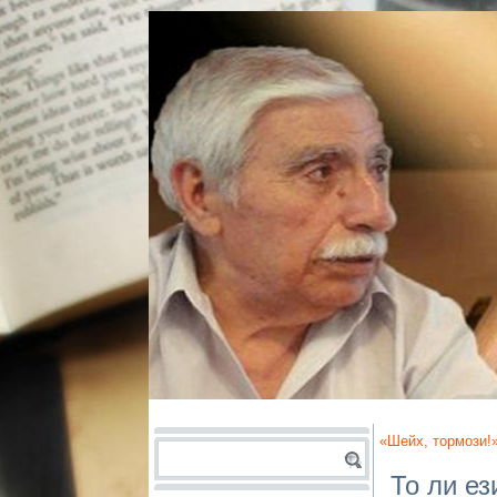
«Шейх, тормози!
То ли ез