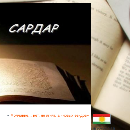
«
Молчание… нет, не ягнят, а «новых езидов»
(function() { if