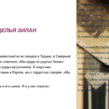
(window.pluso)if (type
window.pluso.start ==
"function") return; if
(window.ifpluso==unde
{ window.ifpluso = 1; 
ЩЕЛЬЯ ЗИЛАН
document, s =
d.createElement('script
=
'getElementsByTagNa
s.type = 'text/javascrip
вестный из их поездок в Турцию, в Северный
s.charset='UTF-8'; s.
ды» ответили: «Мы курды из ущелья Зилан»
= true; s.src = ('https:
о курды-мусульмане). А когда нам,
window.location.proto
 также в Европе, мы с гордостью говорим: «Мы
'https' : 'http') +
'://share.pluso.ru/plus
like.js'; var h=d[g]('bod
 его сыном. И я у них спросил:
h.appendChild(s); }})()