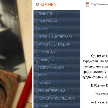
МЕНЮ
Опубликов
ГЛАВНАЯ
БИОГРАФИЯ
КНИГИ
СТАТЬИ И ИНТЕРВЬЮ
ОТКРЫТЫЕ ПИСЬМА
ПЕРЕВОДЫ
Одним из красно
ДОКЛАДЫ
Курдистан. Во вр
(поясню, что в у
ВОСПОМИНАНИЯ
представителям 
ФОТО
курды-езиды». И 
ПИСЬМА
В Южном Курдист
ЭТО ИНТЕРЕСНО!
— Так кто ж
НЕМНОГО ПОСМЕЕМСЯ
— Ну как же… М
АРХИВ