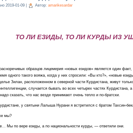
ано
2019-01-09
|
Автор:
amarikesardar
ТО ЛИ ЕЗИДЫ, ТО ЛИ КУРДЫ ИЗ У
речивых образцов лицемерия «новых езидов» является один факт, из
емя одного такого вояжа, когда у них спросили: «Вы кто?», «новые ези
щелье Зилан, расположенном в северной части Курдистана, живут тольк
интеллигенции, случается бывать во всех четырех частях Курдистана, а
надо сказать, что нас везде принимают очень тепло и по-братски.
ане, у святыни Лалыша Нурани я встретился с братом Тахсин-бека и
е мы?
ы по вере езиды, а по национальности курды, — ответили они.