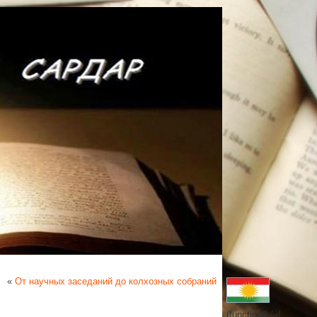
«
От научных заседаний до колхозных собраний
(function() { if