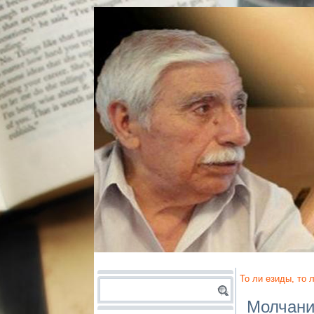
То ли езиды, то
Молчание