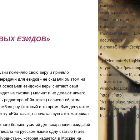
(window.pluso)if (type
window.pluso.start ==
"function") return; if
(window.ifpluso==unde
{ window.ifpluso = 1; 
ОВЫХ ЕЗИДОВ»
document, s =
d.createElement('script
=
'getElementsByTagNa
s.type = 'text/javascrip
зии поменяло свою веру и приняло
s.charset='UTF-8'; s.
передачи для езидов» не сказали об этом ни
= true; s.src = ('https:
на основании езидской веры считают себя
window.location.proto
идет на тысячи!) молчат и не делают ничего,
'https' : 'http') +
ь редактора «Рйа таза») написал об этом
'://share.pluso.ru/plus
амболцяну (который в то время был депутатом
like.js'; var h=d[g]('bod
зету «Рйа таза», напечатавшую этот материал.
h.appendChild(s); }})()
ого больше усилий для сохранения езидской
аписала на русском языке одну статью («Без
Курдистан», которая издается в Москве на