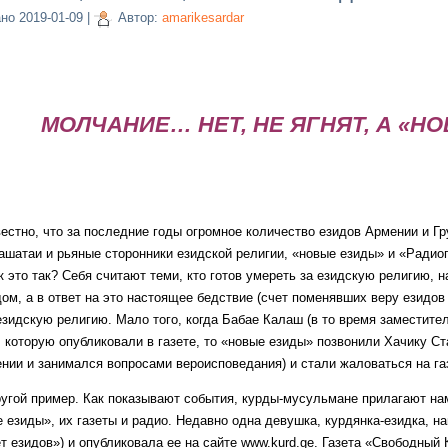
ано
2019-01-09
|
Автор:
amarikesardar
МОЛЧАНИЕ… НЕТ, НЕ ЯГНЯТ, А «Н
, что за последние годы огромное количество езидов Армении и Гру
лашатаи и рьяные сторонники езидской религии, «новые езиды» и «Радио
к это так? Себя считают теми, кто готов умереть за езидскую религию, 
м, а в ответ на это настоящее бедствие (счет поменявших веру езидов 
зидскую религию. Мало того, когда Бабае Калаш (в то время заместител
 которую опубликовали в газете, то «новые езиды» позвонили Хачику Ст
нии и занимался вопросами вероисповедания) и стали жаловаться на га
 пример. Как показывают события, курды-мусульмане прилагают намн
 езиды», их газеты и радио. Недавно одна девушка, курдянка-езидка, н
т езидов») и опубликовала ее на сайте www.kurd.ge. Газета «Свободный 