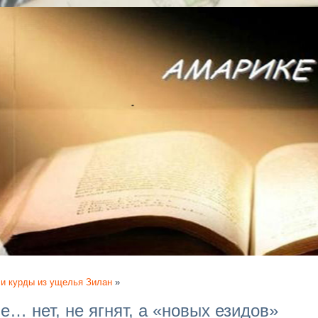
 ли курды из ущелья Зилан
»
… нет, не ягнят, а «новых езидов»