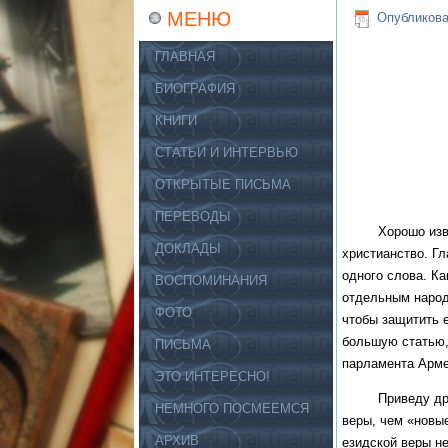
МЕНЮ
Опубликов
ГЛАВНАЯ
БИОГРАФИЯ
КНИГИ
СТАТЬИ И ИНТЕРВЬЮ
ОТКРЫТЫЕ ПИСЬМА
ПЕРЕВОДЫ
Хорошо известно
ДОКЛАДЫ
христианство. Г
одного слова. Ка
ВОСПОМИНАНИЯ
отдельным народо
ФОТО
чтобы защитить е
большую статью,
ПИСЬМА
парламента Арме
ЭТО ИНТЕРЕСНО!
Приведу другой
НЕМНОГО ПОСМЕЕМСЯ
веры, чем «новые
АРХИВ
езидской веры не