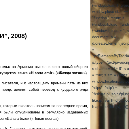
(window.pluso)if (type
window.pluso.start ==
"function") return; if
(window.ifpluso==unde
{ window.ifpluso = 1; 
”, 2008)
document, s =
d.createElement('script
=
'getElementsByTagNa
s.type = 'text/javascrip
ьства Армения вышел в свет новый сборник
s.charset='UTF-8'; s.
 курдском языке
«Hisreta emir»
(
«Жажда жизни»
).
= true; s.src = ('https:
window.location.proto
ателя, и к настоящему времени пять из них
'https' : 'http') +
и представляют собой перевод с курдского ряда
'://share.pluso.ru/plus
like.js'; var h=d[g]('bod
оторые писатель написал за последнее время,
h.appendChild(s); }})()
мя были опубликованы в регулярно издаваемых
в «Bahara teze» («Новая весна»).
. Сардара – это жизнь деревни и ее жителей.