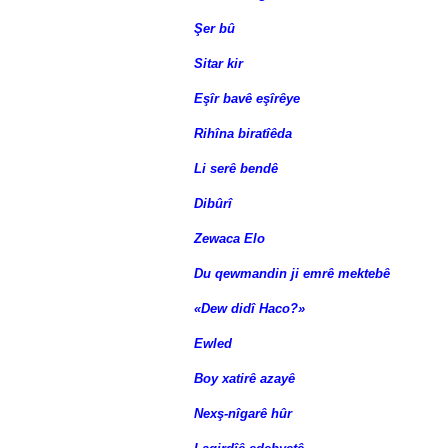
Şer bû
Sitar kir
Eşîr bavê eşîrêye
Rihîna biratîêda
Li serê bendê
Dibûrî
Zewaca Elo
Du qewmandin ji emrê mektebê
«Dew didî Haco?»
Ewled
Boy xatirê azayê
Nexş-nîgarê hûr