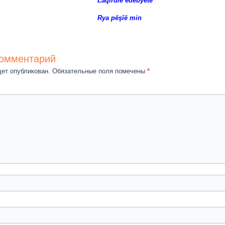
Laqirdîê edebyetê
Rya pêşîê min
комментарий
дет опубликован.
Обязательные поля помечены
*