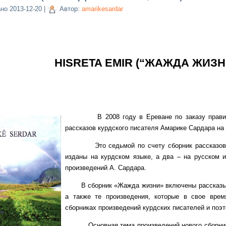
ано
2013-12-20
|
Автор:
amarikesardar
HISRETA EMIR (“ЖАЖДА ЖИЗНИ
В 2008 году в Ереване по заказу правител
рассказов курдского писателя Амарике Сардара на
Это седьмой по счету сборник рассказов пис
изданы на курдском языке, а два – на русском 
произведений А. Сардара.
В сборник «Жажда жизни» включены рассказы, к
а также те произведения, которые в свое вре
сборниках произведений курдских писателей и поэто
Основная тема произведений нового сборника А