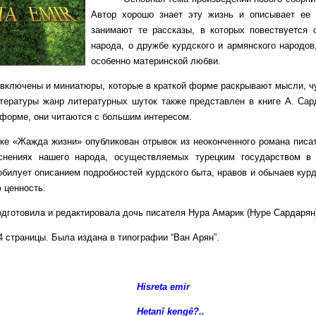
Автор хорошо знает эту жизнь и описывает ее
занимают те рассказы, в которых повествуется
народа, о дружбе курдского и армянского народов
особенно материнской любви.
чены и миниатюры, которые в краткой форме раскрывают мысли, чу
тературы жанр литературных шуток также представлен в книге А. Сар
форме, они читаются с большим интересом.
жда жизни» опубликован отрывок из неоконченного романа писател
снениях нашего народа, осуществляемых турецким государством в
обилует описанием подробностей курдского быта, нравов и обычаев курд
 ценность.
овила и редактировала дочь писателя Нура Амарик (Нуре Сардарян
раницы. Была издана в типографии “Ван Арян”.
Hisreta emir
Hetanî kengê?..