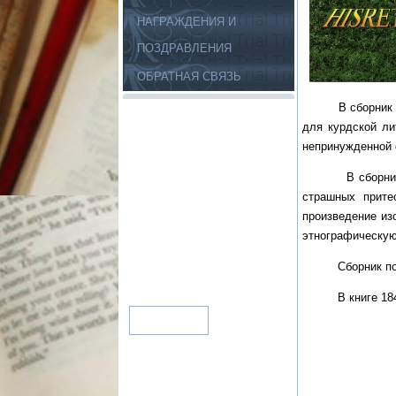
НАГРАЖДЕНИЯ И
ПОЗДРАВЛЕНИЯ
ОБРАТНАЯ СВЯЗЬ
В сборник вклю
для курдской ли
непринужденной 
В сборнике «Жа
страшных прите
произведение из
этнографическую
Сборник подгот
В книге 184 ст