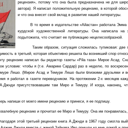
рецензия», потому что она была предназначена не для широ
автора). Я написал положительную рецензию, в которой обос
и что она внесет свой вклад в развитие нашей литературы.
В то время в издательстве «Айастан» работала Эмма Бак
курдской художественной литературы. Она написала на 
подытожила, что считает ее публикацию нецелесообразной.
Таким образом, ситуация сложилась тупиковая: две пря
димость в третьей, которая объективно решила бы возникший спор относ
эту рецензию написал бы редактор газеты «Рйа таза» Мирое Асад. Сна
кое условие: чтобы я (т.е. Амарике Сардар) раз в неделю, по воскрес
емуре Лешо. (Мирое Асад и Темуре Лешо были близкими друзьями и в
ремя я работал в газете переводчиком. На протяжении 2-х месяцев ка
А.Джнди присутствовавшим там Миро и Темуру. И когда, наконец, чт
 напиши от моего имени рецензию и принеси, я ее подпишу.
бную рецензию и прочитал ее Миро и Темуру. Она им понравилась, 
я этой третьей рецензии книга А.Джнди в 1967 году смогла выйти в
 Аджие Джнди вместе с женой Зайнава Иво пришли ко мне домой и прин