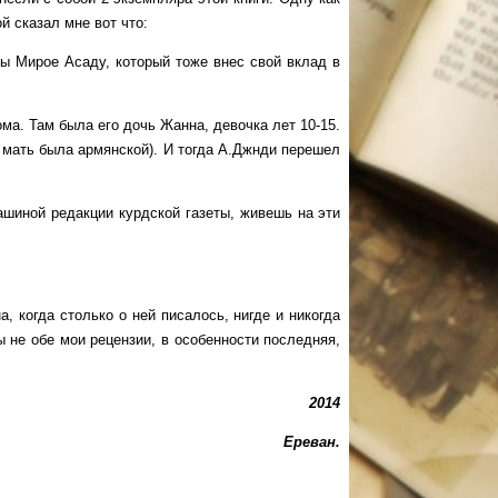
й сказал мне вот что:
 Мирое Асаду, который тоже внес свой вклад в
а. Там была его дочь Жанна, девочка лет 10-15.
е мать была армянской). И тогда А.Джнди перешел
иной редакции курдской газеты, живешь на эти
когда столько о ней писалось, нигде и никогда
 не обе мои рецензии, в особенности последняя,
2014
Ереван.