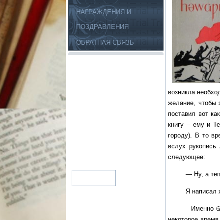
НАГРАЖДЕНИЯ И
ПОЗДРАВЛЕНИЯ
ОБРАТНАЯ СВЯЗЬ
возникла необхо
желание, чтобы 
поставил вот ка
книгу – ему и Т
городу). В то в
вслух рукопись 
следующее:
— Ну, а теперь
Я написал хвале
Именно благодар
некоторое время