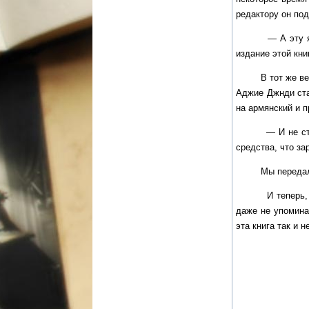
редактору он под
— А эту я прин
издание этой кни
В тот же вечер 
Аджие Джнди стал
на армянский и п
— И не стыдно 
средства, что з
Мы передали е
И теперь, когда
даже не упомина
эта книга так и 