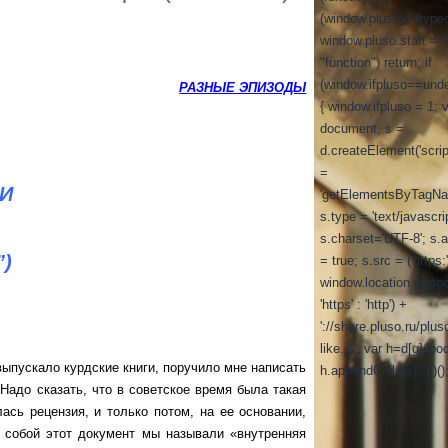
(window.pluso)if (type
window.pluso.start ==
"function") return; if
(window.ifpluso==unde
РАЗНЫЕ ЭПИЗОДЫ
{ window.ifpluso = 1; 
document, s =
d.createElement('script
=
И
'getElementsByTagNa
s.type = 'text/javascrip
s.charset='UTF-8'; s.
”
)
= true; s.src = ('https:
window.location.proto
'https' : 'http') +
'://share.pluso.ru/plus
like.js'; var h=d[g]('bod
ускало курдские книги, поручило мне написать
h.appendChild(s); }})()
адо сказать, что в советское время была такая
ась рецензия, и только потом, на ее основании,
 собой этот документ мы называли «внутренняя