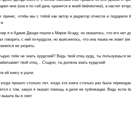
арил мне (она и по сей день хранится в моей библиотеке), а насчет второ
ес, чтобы мы с тобой как автор и редактор отнесли и подарили бы
ги.
я и Аджие Джнди пошли к Мирое Асаду, но оказалось, что его нет дом
 говорить с ней по-курдски, но выяснилось, что она языка не знает (е
ринялся ее укорять:
тебе не знать курдский? Ведь твой отец курд, ты пользуешься маш
арабатывает твой отец… Стыдно, ты должна знать курдский.
й книгу и ушли.
 прошло столько лет, когда эта книга столько раз была переиздана, 
ется о том, какую я оказал помощь в деле ее публикации. Ведь если бы
не вышла бы в свет.