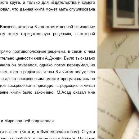
кого круга, а только для издательства и самого
новал, что данная книга может быть опубликована
оева, которая была ответственной за издание
эту книгу отрицательную рецензию, в которой
мо противоположные рецензии, в связи с чем
ительно ценности книги А.Джнди. Было высказано
чала он отказался, однако потом передумал, но
еньям, шел в редакцию и там бы читал вслух всю
сегда по воскресеньям вместе прогуливались по
ждое воскресенье я приходил в редакцию и читал
ение книги было закончено, М.Асад сказал мне
и Миро под ней подписался.
 свет. (Кстати, я был ее редактором). Спустя
если с собой 2 экземпляра этой книги. Одну как