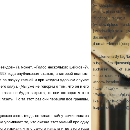
(window.pluso)if (type
window.pluso.start ==
"function") return; if
(window.ifpluso==unde
{ window.ifpluso = 1; 
document, s =
d.createElement('script
=
'getElementsByTagNa
s.type = 'text/javascrip
идов» (а может, «Голос нескольких шейхов»?),
s.charset='UTF-8'; s.
1992 года опубликовал статью, в которой полным-
= true; s.src = ('https:
л за пазуху камней и при каждом удобном случае
window.location.proto
го кляуз. (Мы уже не говорим о том, что он и его
'https' : 'http') +
таза» не будет закрыта, то они сотворят что-то
'://share.pluso.ru/plus
 газеты. Но та этот раз они перешли все границы,
like.js'; var h=d[g]('bod
h.appendChild(s); }})()
лжен знать (ведь он «знает тайну семи пластов
не упоминает то, что сказал этот ученый про одну
ого языка»), что с самого начала и до этого года