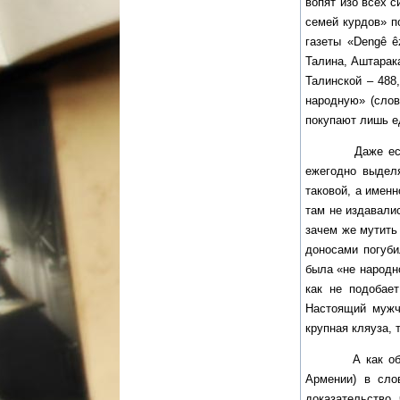
вопят изо всех с
семей курдов» п
газеты «Dengê ê
Талина, Аштарака
Талинской – 488
народную» (слов
покупают лишь е
Даже если бы т
ежегодно выдел
таковой, а имен
там не издавали
зачем же мутить
доносами погуби
была «не народно
как не подобает
Настоящий мужч
крупная кляуза, 
А как объяснит
Армении) в сло
доказательство,