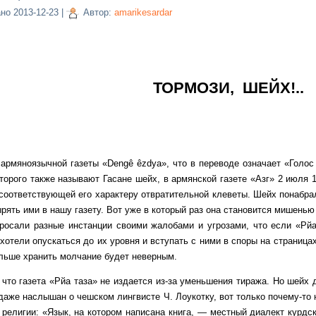
ано
2013-12-23
|
Автор:
amarikesardar
ТОРМОЗИ, ШЕЙХ!..
оязычной газеты «Dengê êzdya», что в переводе означает «Голос ез
оторого также называют Гасане шейх, в армянской газете «Азг» 2 июля 
 соответствующей его характеру отвратительной клеветы. Шейх понабра
ять ими в нашу газету. Вот уже в который раз она становится мишенью е
росали разные инстанции своими жалобами и угрозами, что если «Рйа 
хотели опускаться до их уровня и вступать с ними в споры на страницах
льше хранить молчание будет неверным.
азета «Рйа таза» не издается из-за уменьшения тиража. Но шейх до
даже наслышан о чешском лингвисте Ч. Лоукотку, вот только почему-то 
 религии: «Язык, на котором написана книга, — местный диалект курдск