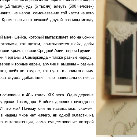
и (15 тысяч), уды (6 тысяч), алеуты (500 человек)
 нация, не народ, самоназвание той части нашего
. Кроме веры нет никакой другой разницы между
меч» шейха, который вытаскивает его на божий
которыми, как щитом, прикрывается шейх, дабы
 евреи Крыма, евреи Средней Азии, евреи Грузии –
рки Ферганы и Самарканда – также разные народы.
 евреи и горные евреи, армяне и амшены – разные
ет, шейх не в курсе, так пусть к своим знаниям
ова «курд» добавляли – «по национальности», а
снованы в 40-х годах XIX века. Одна деревня
урдская Гозалдара. В обеих деревнях никогда не
 И что же? Почему они не назывались, скажем,
в нашем мире нет ничего, ни одной области, на
та интеллигенция, само существование которой