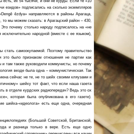
ы есть, их 54 тысячи, и они не курды. Если те «10
ячи езидов» подписались на сколько экземпляров
 «Dengê êzdya» направляются в районы Арагаца,
 то мы можем сказать: в Арагацский район – 430,
. Это почему столько народу подписалось на «не
я исключительно народной (вместе с ее языком),
стать самоокупаемой. Поэтому правительство
и это было признаком отношения не партии как
ы и там также руководили коммунисты, но почему
ология везде была одна – коммунистическая. Так
ена сейчас не те, не то шейх своими кляузами и
тичному» шейху тот факт, что если наша газета
ать в отделе курдских радиопередач? Ведь это ох
се», которая была опубликована в его газете).
ме шейха-«идеолога» есть еще одна, очередная
клопедиях (Большой Советской, Британской,
рода и разница только в вере. Есть еще одно
ографический справочник» перечислены все нации