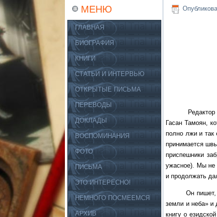
МЕНЮ
Опубликов
ГЛАВНАЯ
БИОГРАФИЯ
КНИГИ
СТАТЬИ И ИНТЕРВЬЮ
ОТКРЫТЫЕ ПИСЬМА
ПЕРЕВОДЫ
Редактор армян
ДОКЛАДЫ
Гасан Тамоян, к
полно лжи и так
ВОСПОМИНАНИЯ
принимается швыр
ФОТО
приспешники заб
ужасное). Мы не 
ПИСЬМА
и продолжать да
ЭТО ИНТЕРЕСНО!
Он пишет, что г
НЕМНОГО ПОСМЕЕМСЯ
земли и неба» и 
АРХИВ
книгу о езидской