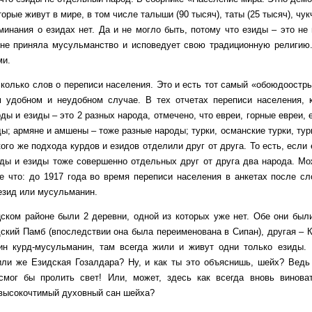
торые живут в мире, в том числе талыши (90 тысяч), таты (25 тысяч), чукч
оминания о езидах нет. Да и не могло быть, потому что езиды – это не
 не приняла мусульманство и исповедует свою традиционную религию
ми.
о слов о переписи населения. Это и есть тот самый «обоюдоострый 
м удобном и неудобном случае. В тех отчетах переписи населения, 
рды и езиды – это 2 разных народа, отмечено, что евреи, горные евреи,
ды; армяне и амшены – тоже разные народы; турки, османские турки, ту
ого же подхода курдов и езидов отделили друг от друга. То есть, если
рды и езиды тоже совершенно отдельных друг от друга два народа. Мож
е что: до 1917 года во время переписи населения в анкетах после сл
 езид или мусульманин.
айоне были 2 деревни, одной из которых уже нет. Обе они были о
ский Памб (впоследствии она была переименована в Сипан), другая – К
ин курд-мусульманин, там всегда жили и живут одни только езиды.
ли же Езидская Гозалдара? Ну, и как ты это объяснишь, шейх? Ведь 
смог бы пролить свет! Или, может, здесь как всегда вновь винова
 высокочтимый духовный сан шейха?