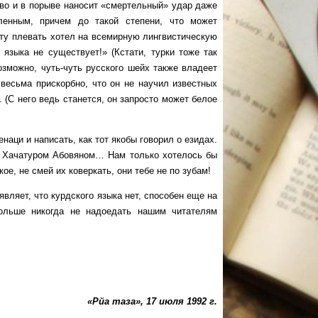
 и в порыве наносит «смертельный» удар даже
ленным, причем до такой степени, что может
чету плевать хотел на всемирную лингвистическую
языка не существует!» (Кстати, турки тоже так
возможно, чуть-чуть русского шейх также владеет
 весьма прискорбно, что он не научил известных
(С него ведь станется, он запросто может белое
ци и написать, как тот якобы говорил о езидах.
ры Хачатуром Абовяном… Нам только хотелось бы
ое, не смей их коверкать, они тебе не по зубам!
яет, что курдского языка нет, способен еще на
льше никогда не надоедать нашим читателям
«Рйа таза», 17 июля 1992 г.