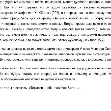
обный момент, и шейх, не мешкая, машет дубиной направо и налево
у. Как это ни странно, но он вдруг оказывается весьма осведом
ать даже об алфавите XI-XII века (???), в то время как по большому с
 шейх средь бела дня на крышу «Азг»-а и вовсю вопит: «…курдского 
ди и вступай с таким «знатоком» в споры! Видно, кроме армянского и, 
дским» языками (свидетельство тому – его оба места работы). Только
вистов, в чем именно заключается разница между этими двумя языками. 
 а черное белым. Кто может помешать этому «ученому» и «творцу»?).
он посмел исказить слова армянского историка V века Мовсеса Хорена
о извратить и исковеркать сказанное классиком армянской литерату
ха-«историка», «лингвиста» и «литературоведа»: оставь классиков в пок
почем. Тот, кто «лишает» 30-миллионный народ родного языка и заявл
Мы же будем ждать его очередных басен и небылиц и обещаем бо
 и обсуждением его новых выдумок и выкрутасов.
олько сказать: «Тормози, шейх, побойся Бога…».