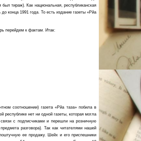
и был тираж). Как национальная, республиканская
ь до конца 1991 года. То есть издание газеты «Рйа
ь перейдем к фактам. Итак:
ом соотношении) газета «Рйа таза» побила в
шей республике нет ни одной газеты, которая могла
т связи с подписчиками и перешли на розничную
предмета разговора). Так как читателями нашей
 поштучную ее продажу. Шейх и его приспешники