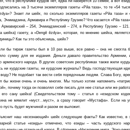
ил, что в республике курдов нет, едва ли наберется 10 семей, а вот езид
одписались на 3 тысячи экземпляров газеты «Рйа таза», то те «54 тыс
zdya»? Знает ли шейх, по сколько экземпляров газеты «Рйа таза» и
, Эчмиадзина, Армавира и Республику Грузию? Что касается «Рйа таза»,
, Армавирский – 254, Эчмиадзинский – 274, в Республику Грузию – 121
а шейха) газету, а «Dengê êzdya», которая, по мнению шейха, являетс
диницы? Как ты это объяснишь, шейх?
ираж газеты был в 10 раз выше, все равно – она не смогла бы 
яло сумму для ее издания. Деньги давало правительство Армении, 
но армянского народа. В других советских республиках также жили курд
сь ни курдские газеты, ни курдские журналы? Ведь господствующая иде
 воду? Не подобает так вести себя порядочным людям. Слава Богу, врем
л бы жизни очень и очень многих. Мы только хотим напомнить «патрио
й», почему тогда он позволял себе писать для нее статьи или же работ
 его сану шейха! (Свидетельством тому – статья о «езидском кодек
ина не мямлит «муст…муст», а сразу говорит «Мустафа». Если на у
то пусть будет мужчиной и разом ее выложит.
 наш «всезнающий» шейх следующие факты? Как известно, в энци
варной статье «езиды» отмечено, что езиды – часть курдского на
 что езиды не отдельный народ. В сборнике «Население мира. Этно-дем