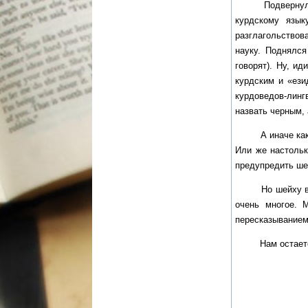
Подвернулся уд
курдскому язык
разглагольствов
науку. Поднялся
говорят). Ну, и
курдским и «ези
курдоведов-линг
назвать черным,
А иначе как бы 
Или же настольк
предупредить шей
Но шейху всё ни
очень многое. 
пересказыванием
Нам остается т