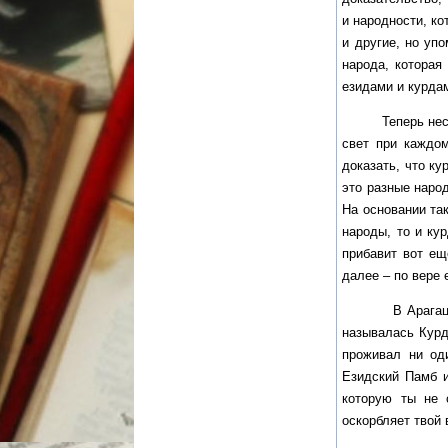
и народности, ко
и другие, но уп
народа, которая
езидами и курда
Теперь нескольк
свет при каждо
доказать, что ку
это разные наро
На основании так
народы, то и ку
прибавит вот ещ
далее – по вере
В Арагацском р
называлась Курд
проживал ни од
Езидский Памб и
которую ты не 
оскорбляет твой